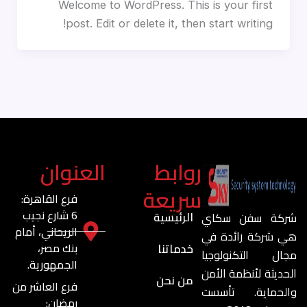
Welcome to WordPress. This is your first
post. Edit or delete it, then start writing!
روابط
العنوان
سريعة
فرع القاهرة:
6 شارع نجيب
الرئيسية
شركة سفن سكاي
الريحاني، أمام
هي شركة رائدة في
بنك مصر،
خدماتنا
مجال التكنولوجيا
الجمهورية.
الحديثة لأنظمة الأمن
من نحن
فرع العاشر من
والحماية. تأسست
رمضان: