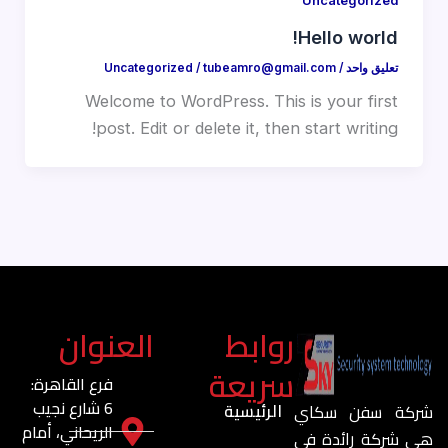
Uncategorized
Hello world!
تعليق واحد
/
tubeamro@gmail.com
/
Uncategorized
Welcome to WordPress. This is your first
post. Edit or delete it, then start writing!
روابط
العنوان
سريعة
فرع القاهرة:
6 شارع نجيب
الرئيسية
شركة سفن سكاي
الريحاني، أمام
هي شركة رائدة في